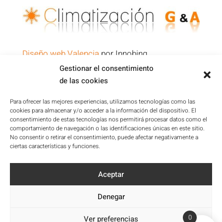
Diseño web Valencia
por Innobing
Gestionar el consentimiento
de las cookies
Política de Privacidad
Aviso Legal
Para ofrecer las mejores experiencias, utilizamos tecnologías como las
cookies para almacenar y/o acceder a la información del dispositivo. El
Condiciones de la Plataforma
consentimiento de estas tecnologías nos permitirá procesar datos como el
Política de cookies
comportamiento de navegación o las identificaciones únicas en este sitio.
No consentir o retirar el consentimiento, puede afectar negativamente a
Mapa del sitio
ciertas características y funciones.
Accesibilidad
Aceptar
Denegar
0
Ver preferencias