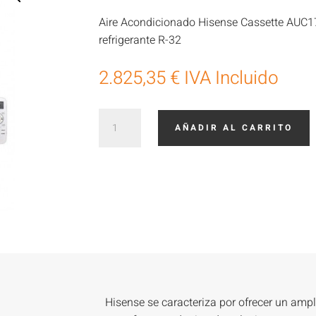
Aire Acondicionado Hisense Cassette AUC1
refrigerante R-32
2.825,35
€
IVA Incluido
Hisense
AÑADIR AL CARRITO
Cassette
Super
Inverter
90x90
AUC175
cantidad
Hisense se caracteriza por ofrecer un amp