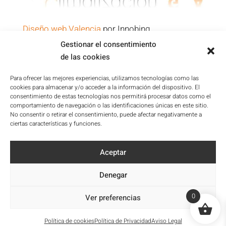
Diseño web Valencia
por Innobing
Gestionar el consentimiento
de las cookies
Política de Privacidad
Aviso Legal
Para ofrecer las mejores experiencias, utilizamos tecnologías como las
cookies para almacenar y/o acceder a la información del dispositivo. El
Condiciones de la Plataforma
consentimiento de estas tecnologías nos permitirá procesar datos como el
Política de cookies
comportamiento de navegación o las identificaciones únicas en este sitio.
No consentir o retirar el consentimiento, puede afectar negativamente a
Mapa del sitio
ciertas características y funciones.
Accesibilidad
Aceptar
Denegar
0
Ver preferencias
Política de cookies
Política de Privacidad
Aviso Legal