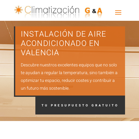
INSTALACIÓN DE AIRE
ACONDICIONADO EN
VALENCIA
Descubre nuestros excelentes equipos que no solo
te ayudan a regular la temperatura, sino también a
optimizar tu espacio, reducir costes y contribuir a
un futuro más sostenible.
TU PRESUPUESTO GRATUITO