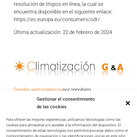
resolución de litigios en línea, la cual se
encuentra disponible en el siguiente enlace:
https://ec.europa.eu/consumers/odr/
Última actualización: 22 de febrero de 2024
Diseño web Valencia
por Innobing
Gestionar el consentimiento
de las cookies
Política de Privacidad
Aviso Legal
Para ofrecer las mejores experiencias, utilizamos tecnologías como las
cookies para almacenar y/o acceder a la información del dispositivo. El
Condiciones de la Plataforma
consentimiento de estas tecnologías nos permitirá procesar datos como el
Política de cookies
comportamiento de navegación o las identificaciones únicas en este sitio.