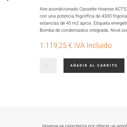
Aire acondicionado Cassette Hisense ACT5
con una potencia frigorífica de 4300 frigoría
estancias de 45 m2 aprox. Etiqueta energét
Bomba de condensados integrada. Nivel so
1.119,25
€
IVA Incluido
Hisense
AÑADIR AL CARRITO
Mini
Cassette
Super
Inverter
C
60x60
ACT52
cantidad
Hisense se caracteriza por ofrecer un amp