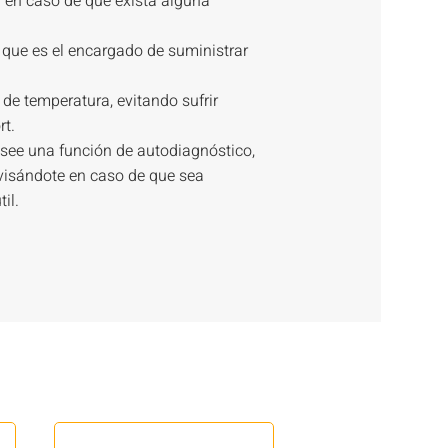
or en caso de que exista alguna
, que es el encargado de suministrar
 de temperatura, evitando sufrir
t.
see una función de autodiagnóstico,
visándote en caso de que sea
il.