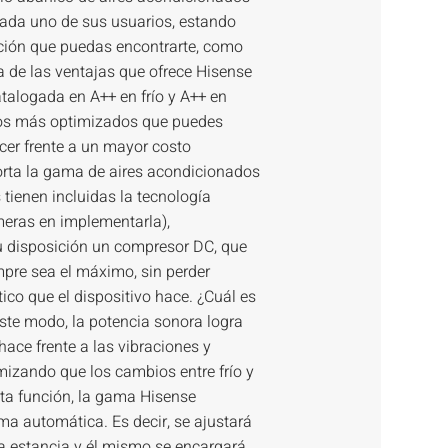
cada uno de sus usuarios, estando
ación que puedas encontrarte, como
 de las ventajas que ofrece Hisense
atalogada en A++ en frío y A++ en
tos más optimizados que puedes
cer frente a un mayor costo
orta la gama de aires acondicionados
 tienen incluidas la tecnología
meras en implementarla),
u disposición un compresor DC, que
mpre sea el máximo, sin perder
ico que el dispositivo hace. ¿Cuál es
este modo, la potencia sonora logra
hace frente a las vibraciones y
mizando que los cambios entre frío y
sta función, la gama Hisense
ma automática. Es decir, se ajustará
da estancia y él mismo se encargará