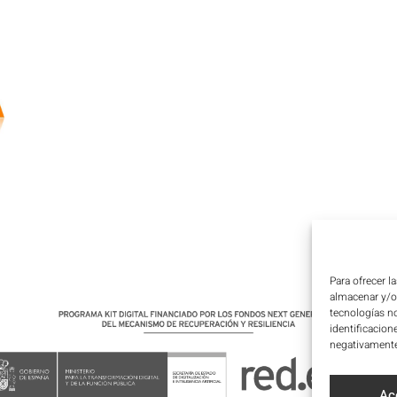
Para ofrecer l
almacenar y/o 
tecnologías n
identificacion
negativamente 
Ac