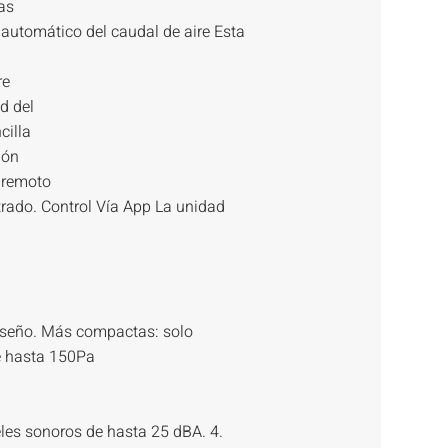
as
automático del caudal de aire Esta
re
d del
cilla
ión
 remoto
trado. Control Vía App La unidad
diseño. Más compactas: solo
e hasta 150Pa
les sonoros de hasta 25 dBA. 4.