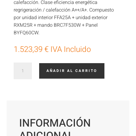
calefacción. Clase eficiencia energética
regrigeración / calefacción A++/A+. Compuesto
por unidad interior FFA25A + unidad exterior
RXM25R + mando BRC7F530W + Panel
BYFQ60CW.
1.523,39
€
IVA Incluido
Cassette
AÑADIR AL CARRITO
Daikin
Sky
Air
Serie
Advance
FAS25A
cantidad
INFORMACIÓN
ADICIONAL