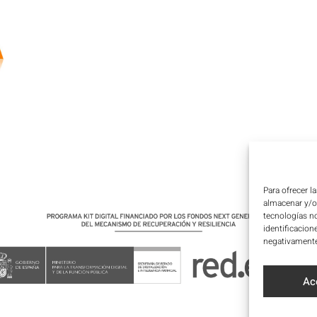
Para ofrecer l
almacenar y/o 
tecnologías n
identificacion
negativamente 
Ac