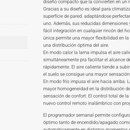
diseño compacto que la convierten en un r
Gracias a su diseño es ideal para climatiz
superfície de pared. adaptándose perfect
uno. Además, sus reducidas dimensiones y 
fácil integración en cualquier rincón del 
única permite una mayor flexibilidad en la
una distribución óptima del aire.
En modo calor la lama impulsa el aire calie
simultáneamente pra facilitar el alcance 
rápidamente. El aire caliente tiende a subi
el suelo se consigue una mayor sensación
En modo frío impusa el aire hacia arriba. L
mayor homogeneidad en la distribución de
sensación de confort. El control total de l
nuevo control remoto inalámbrico con p
El programador semanal permite configura
óptimo tanto de encendido/apagado como
automáticamente en distintos momentos d