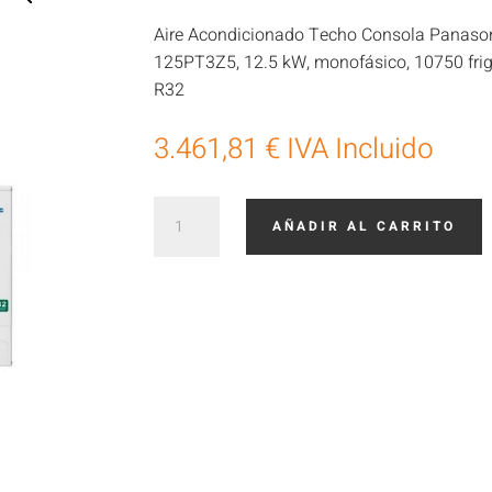
Aire Acondicionado Techo Consola Panasoni
125PT3Z5, 12.5 kW, monofásico, 10750 frigor
R32
3.461,81
€
IVA Incluido
Aire
AÑADIR AL CARRITO
Acondicionado
Panasonic
consola
techo
KIT-
125PT3Z5
cantidad