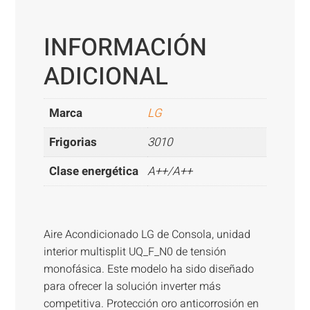
UQ12F
cantidad
INFORMACIÓN
ADICIONAL
Marca
LG
Frigorias
3010
Clase energética
A++/A++
Aire Acondicionado LG de Consola, unidad
interior multisplit UQ_F_N0 de tensión
monofásica. Este modelo ha sido diseñado
para ofrecer la solución inverter más
competitiva. Protección oro anticorrosión en