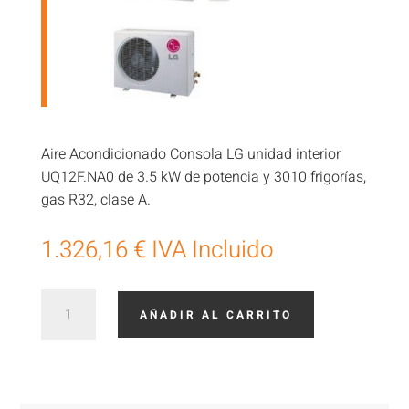
Aire Acondicionado Consola LG unidad interior
UQ12F.NA0 de 3.5 kW de potencia y 3010 frigorías,
gas R32, clase A.
1.326,16
€
IVA Incluido
Aire
AÑADIR AL CARRITO
Acondicionado
LG
de
suelo