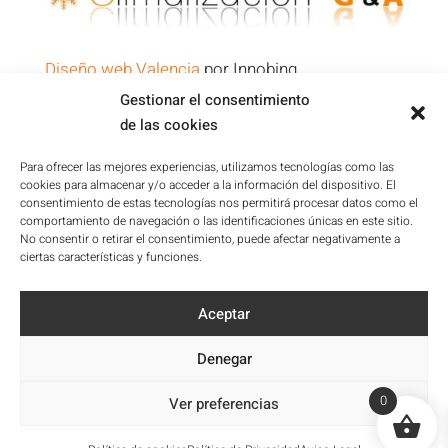
Diseño web Valencia
por Innobing
Gestionar el consentimiento
de las cookies
Política de Privacidad
Aviso Legal
Para ofrecer las mejores experiencias, utilizamos tecnologías como las
cookies para almacenar y/o acceder a la información del dispositivo. El
Condiciones de la Plataforma
consentimiento de estas tecnologías nos permitirá procesar datos como el
Política de cookies
comportamiento de navegación o las identificaciones únicas en este sitio.
No consentir o retirar el consentimiento, puede afectar negativamente a
Mapa del sitio
ciertas características y funciones.
Accesibilidad
Aceptar
Denegar
0
Ver preferencias