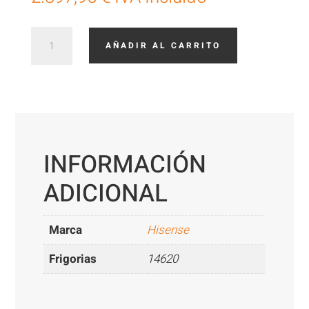
Aire
AÑADIR AL CARRITO
Acondicionado
Hisense
de
techo
AUV175UR
cantidad
INFORMACIÓN
ADICIONAL
Marca
Hisense
Frigorias
14620