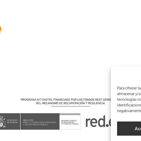
Para ofrecer l
almacenar y/o 
tecnologías n
identificacion
negativamente 
Ac