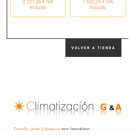
2.221,56
€
IVA
1.632,29
€
IVA
Incluido
Incluido
VOLVER A TIENDA
Diseño web Valencia
por Innobing