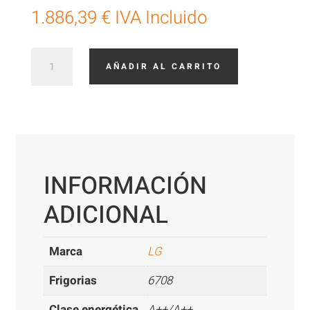
1.886,39
€
IVA Incluido
LG
AÑADIR AL CARRITO
UM30F.
N10
UUC1
cantidad
INFORMACIÓN
ADICIONAL
Marca
LG
Frigorias
6708
Clase energética
A++/A++