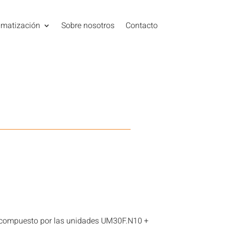
imatización
Sobre nosotros
Contacto
G compuesto por las unidades UM30F.N10 +