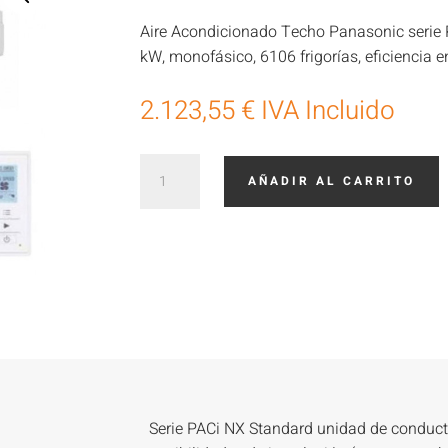
Aire Acondicionado Techo Panasonic serie 
kW, monofásico, 6106 frigorías, eficiencia e
2.123,55
€
IVA Incluido
Aire
AÑADIR AL CARRITO
Acondicionado
Panasonic
consola
techo
KIT-
71PT3Z5
cantidad
Serie PACi NX Standard unidad de conduct