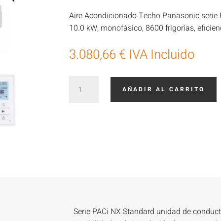
Aire Acondicionado Techo Panasonic serie 
10.0 kW, monofásico, 8600 frigorías, eficien
3.080,66
€
IVA Incluido
Aire
AÑADIR AL CARRITO
Acondicionado
Panasonic
consola
techo
KIT-
100PT3Z5
cantidad
Serie PACi NX Standard unidad de conduct